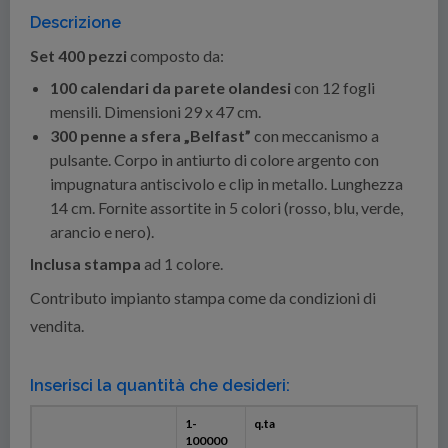
Descrizione
Set 400 pezzi
composto da:
100 calendari da parete olandesi
con 12 fogli
mensili. Dimensioni 29 x 47 cm.
300 penne a sfera „Belfast”
con meccanismo a
pulsante. Corpo in antiurto di colore argento con
impugnatura antiscivolo e clip in metallo. Lunghezza
14 cm. Fornite assortite in 5 colori (rosso, blu, verde,
arancio e nero).
Inclusa stampa
ad 1 colore.
Contributo impianto stampa come da condizioni di
vendita.
Inserisci la quantità che desideri:
1-
q.ta
100000