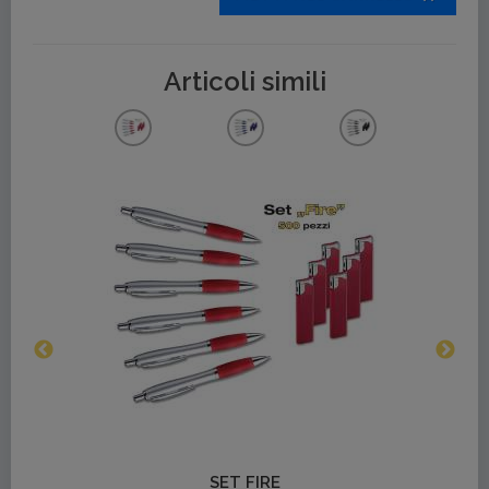
Articoli simili
SET 
Dettagli
PER
SET FIRE