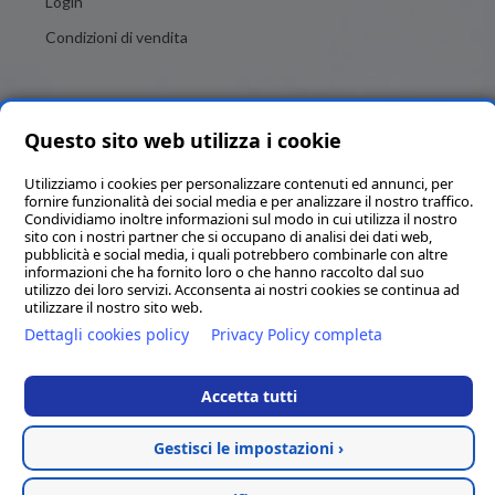
Login
Condizioni di vendita
Questo sito web utilizza i cookie
Utilizziamo i cookies per personalizzare contenuti ed annunci, per
fornire funzionalità dei social media e per analizzare il nostro traffico.
Condividiamo inoltre informazioni sul modo in cui utilizza il nostro
Brigitte Italia SRL - Numero REA MC - 82684 - P.IVA e C.F.
sito con i nostri partner che si occupano di analisi dei dati web,
00325020436 - Codice SDI KRRH6B9 - Capitale sociale in Euro
pubblicità e social media, i quali potrebbero combinarle con altre
informazioni che ha fornito loro o che hanno raccolto dal suo
11’190,00 interamente versato - PEC brigitteitalia@pec.it
utilizzo dei loro servizi. Acconsenta ai nostri cookies se continua ad
Via G. Rossini 35 - 62029 Tolentino (MC)
utilizzare il nostro sito web.
Dettagli cookies policy
Tel.
0733 972405
-
info@brigitteitalia.it
Privacy Policy completa
Condizioni generali di vendita
Accetta tutti
Hosted & created by
Clion SpA
Gestisci le impostazioni ›
CONTATTACI