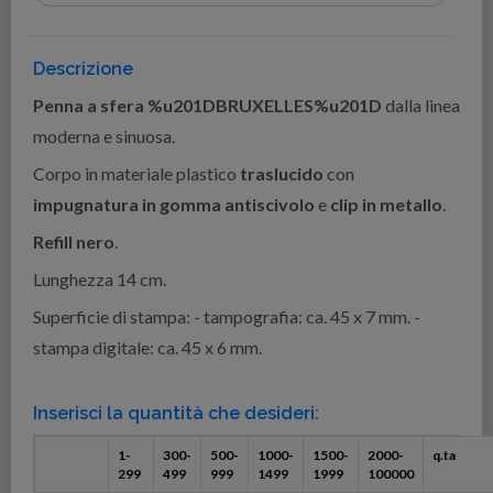
Descrizione
Penna a sfera %u201DBRUXELLES%u201D
dalla linea
moderna e sinuosa.
Corpo in materiale plastico
traslucido
con
impugnatura in gomma antiscivolo
e
clip in metallo
.
Refill nero
.
Lunghezza 14 cm.
Superficie di stampa: - tampografia: ca. 45 x 7 mm. -
stampa digitale: ca. 45 x 6 mm.
Inserisci la quantità che desideri:
1-
300-
500-
1000-
1500-
2000-
q.ta
299
499
999
1499
1999
100000