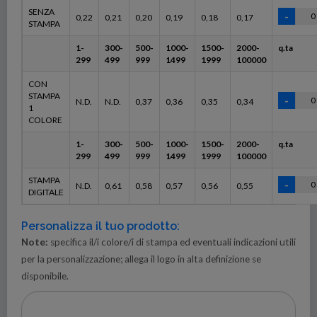
SENZA
0,22
0,21
0,20
0,19
0,18
0,17
STAMPA
1-
300-
500-
1000-
1500-
2000-
q.ta
299
499
999
1499
1999
100000
CON
STAMPA
N.D.
N.D.
0,37
0,36
0,35
0,34
1
COLORE
1-
300-
500-
1000-
1500-
2000-
q.ta
299
499
999
1499
1999
100000
STAMPA
N.D.
0,61
0,58
0,57
0,56
0,55
DIGITALE
Personalizza il tuo prodotto:
Note:
specifica il/i colore/i di stampa ed eventuali indicazioni utili
per la personalizzazione; allega il logo in alta definizione se
disponibile.