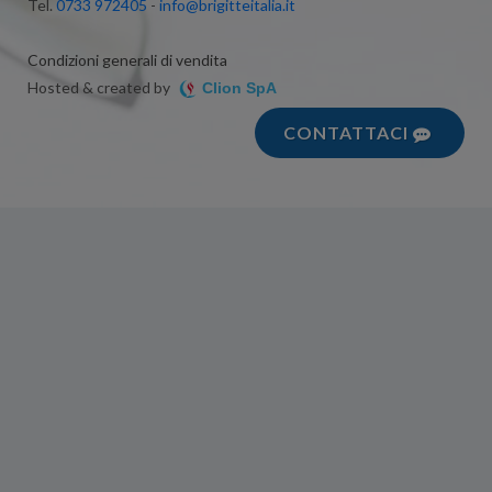
Tel.
0733 972405
-
info@brigitteitalia.it
Condizioni generali di vendita
Hosted & created by
Clion SpA
CONTATTACI