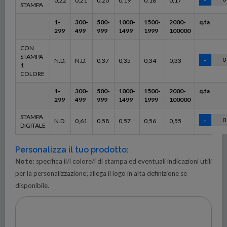
0,22
0,21
0,20
0,19
0,18
0,17
STAMPA
1-
300-
500-
1000-
1500-
2000-
q.ta
299
499
999
1499
1999
100000
CON
STAMPA
N.D.
N.D.
0,37
0,35
0,34
0,33
1
COLORE
1-
300-
500-
1000-
1500-
2000-
q.ta
299
499
999
1499
1999
100000
STAMPA
N.D.
0,61
0,58
0,57
0,56
0,55
DIGITALE
Personalizza il tuo prodotto:
Note:
specifica il/i colore/i di stampa ed eventuali indicazioni utili
per la personalizzazione; allega il logo in alta definizione se
disponibile.