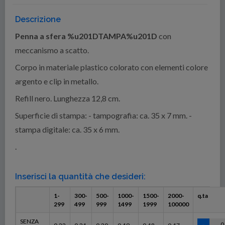
Descrizione
Penna a sfera %u201DTAMPA%u201D
con
meccanismo a scatto.
Corpo in materiale plastico colorato con elementi colore
argento e clip in metallo.
Refill nero. Lunghezza 12,8 cm.
Superficie di stampa: - tampografia: ca. 35 x 7 mm. -
stampa digitale: ca. 35 x 6 mm.
.
Inserisci la quantità che desideri:
1-
300-
500-
1000-
1500-
2000-
q.ta
299
499
999
1499
1999
100000
SENZA