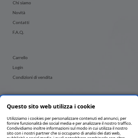
Chi siamo
Novità
Contatti
F.A.Q.
Carrello
Login
Condizioni di vendita
Questo sito web utilizza i cookie
Utilizziamo i cookies per personalizzare contenuti ed annunci, per
fornire funzionalità dei social media e per analizzare il nostro traffico.
Condividiamo inoltre informazioni sul modo in cui utilizza il nostro
Brigitte Italia SRL - Numero REA MC - 82684 - P.IVA e C.F.
sito con i nostri partner che si occupano di analisi dei dati web,
00325020436 - Codice SDI KRRH6B9 - Capitale sociale in Euro