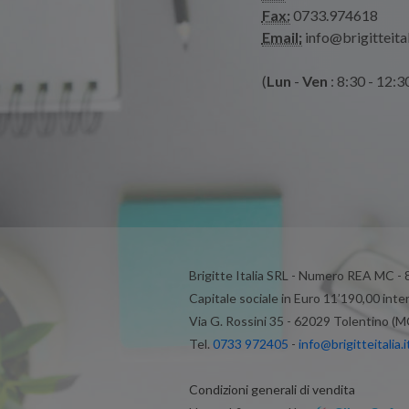
Fax:
0733.974618
Email:
info@brigitteital
(
Lun
-
Ven
: 8:30 - 12:3
Brigitte Italia SRL - Numero REA MC -
Capitale sociale in Euro 11’190,00 inte
Via G. Rossini 35 - 62029 Tolentino (M
Tel.
0733 972405
-
info@brigitteitalia.i
Condizioni generali di vendita