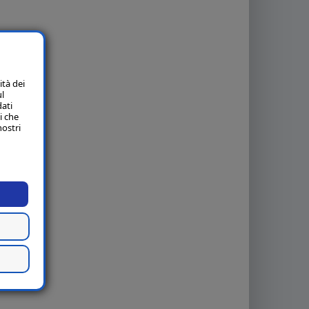
ità dei
ul
dati
i che
nostri