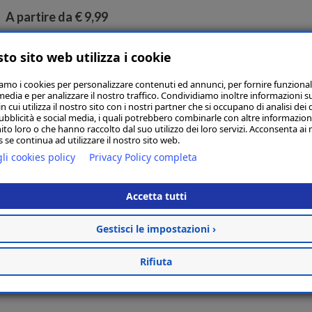
A partire da € 9,99
to sito web utilizza i cookie
iamo i cookies per personalizzare contenuti ed annunci, per fornire funzional
media e per analizzare il nostro traffico. Condividiamo inoltre informazioni s
 cui utilizza il nostro sito con i nostri partner che si occupano di analisi dei 
ubblicità e social media, i quali potrebbero combinarle con altre informazion
ito loro o che hanno raccolto dal suo utilizzo dei loro servizi. Acconsenta ai 
 se continua ad utilizzare il nostro sito web.
li cookies policy
Privacy Policy completa
Accetta tutti
Gestisci le impostazioni ›
Rifiuta