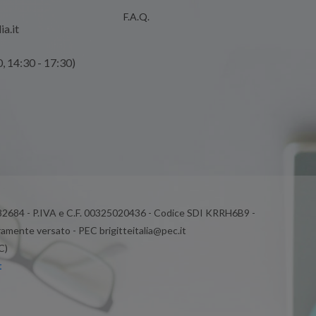
F.A.Q.
ia.it
0, 14:30 - 17:30)
 82684 - P.IVA e C.F. 00325020436 - Codice SDI KRRH6B9 -
ramente versato - PEC brigitteitalia@pec.it
C)
t