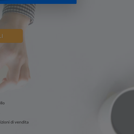
LI
llo
n
zioni di vendita