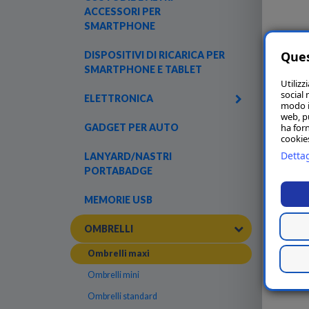
ACCESSORI PER
SMARTPHONE
Ques
DISPOSITIVI DI RICARICA PER
SMARTPHONE E TABLET
Utilizz
social 
ELETTRONICA
modo in
web, p
ha forn
GADGET PER AUTO
cookies
Dettag
LANYARD/NASTRI
PORTABADGE
MEMORIE USB
OMBRELLI
Ombrelli maxi
Ombrelli mini
Ombrelli standard