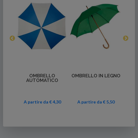
Dettagli
Dettagli
LEGNO
OMBRELLO IN
MAXI OMBRELLO
ALLUMINIO JOKER
TORNADO
A
5,50
A partire da € 6,80
A partire da € 7,90
A p