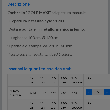
Descrizione
Ombrello "GOLF MAXI"
ad apertura manuale.
·
Copertura in tessuto
nylon 190T
.
· Asta e puntale in metallo, manico in legno
.
·
Lunghezza 103 cm, Ø 130 cm.
Superficie di stampa: ca. 220 x 160 mm.
Il costo con stampa si intende ad 1 colore.
Inserisci la quantità che desideri:
1-
24-
120-
180-
240-
q.ta
23
119
179
239
100000
SENZA
8,43
7,67
7,59
7,51
7,45
STAMPA
1-
24-
120-
180-
240-
q.ta
23
119
179
239
100000