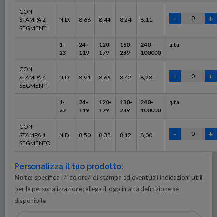
CON
STAMPA 2
N.D.
8,66
8,44
8,24
8,11
SEGMENTI
1-
24-
120-
180-
240-
q.ta
23
119
179
239
100000
CON
STAMPA 4
N.D.
8,91
8,66
8,42
8,28
SEGMENTI
1-
24-
120-
180-
240-
q.ta
23
119
179
239
100000
CON
STAMPA 1
N.D.
8,50
8,30
8,12
8,00
SEGMENTO
Personalizza il tuo prodotto:
Note:
specifica il/i colore/i di stampa ed eventuali indicazioni utili
per la personalizzazione; allega il logo in alta definizione se
disponibile.