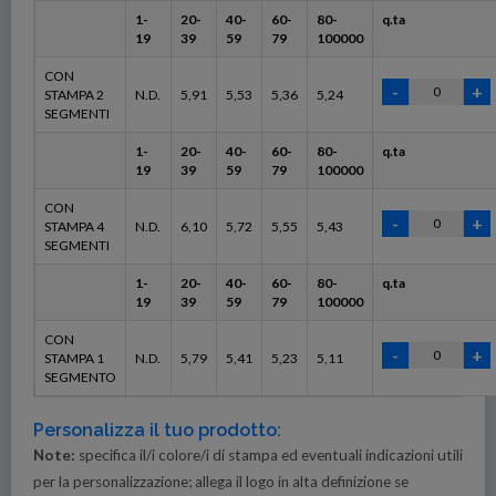
1-
20-
40-
60-
80-
q.ta
19
39
59
79
100000
CON
STAMPA 2
N.D.
5,91
5,53
5,36
5,24
SEGMENTI
1-
20-
40-
60-
80-
q.ta
19
39
59
79
100000
CON
STAMPA 4
N.D.
6,10
5,72
5,55
5,43
SEGMENTI
1-
20-
40-
60-
80-
q.ta
19
39
59
79
100000
CON
STAMPA 1
N.D.
5,79
5,41
5,23
5,11
SEGMENTO
Personalizza il tuo prodotto:
Note:
specifica il/i colore/i di stampa ed eventuali indicazioni utili
per la personalizzazione; allega il logo in alta definizione se