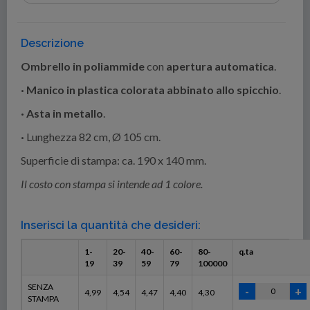
Descrizione
Ombrello in poliammide
con
apertura automatica
.
·
Manico in plastica colorata abbinato allo spicchio
.
·
Asta in metallo
.
·
Lunghezza 82 cm, Ø 105 cm.
Superficie di stampa: ca. 190 x 140 mm.
Il costo con stampa si intende ad 1 colore.
Inserisci la quantità che desideri:
1-
20-
40-
60-
80-
q.ta
19
39
59
79
100000
SENZA
4,99
4,54
4,47
4,40
4,30
STAMPA