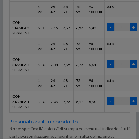
1-
24-
48-
72-
96-
q.ta
23
47
71
95
100000
CON
STAMPA 2
N.D.
7,15
6,75
6,56
6,42
SEGMENTI
1-
24-
48-
72-
96-
q.ta
23
47
71
95
100000
CON
STAMPA 4
N.D.
7,34
6,94
6,75
6,61
SEGMENTI
1-
24-
48-
72-
96-
q.ta
23
47
71
95
100000
CON
STAMPA 1
N.D.
7,03
6,63
6,44
6,30
SEGMENTO
Personalizza il tuo prodotto:
Note:
specifica il/i colore/i di stampa ed eventuali indicazioni utili
per la personalizzazione; allega il logo in alta definizione se