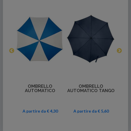
li
Dettagli
Dettagli
LO
OMBRELLO
MINI OMBRELLO PICO
ICO
AUTOMATICO TANGO
€ 4,30
A partire da € 5,60
A partire da € 3,69
A