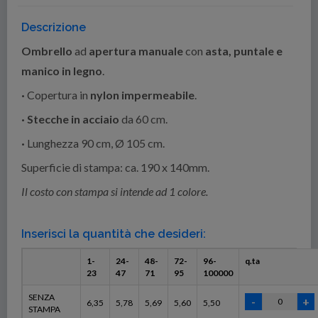
Descrizione
Ombrello
ad
apertura manuale
con
asta, puntale e
manico in legno
.
·
Copertura in
nylon impermeabile
.
· Stecche in acciaio
da 60 cm.
·
Lunghezza 90 cm, Ø 105 cm.
Superficie di stampa: ca. 190 x 140mm.
Il costo con stampa si intende ad 1 colore.
Inserisci la quantità che desideri:
1-
24-
48-
72-
96-
q.ta
23
47
71
95
100000
SENZA
6,35
5,78
5,69
5,60
5,50
STAMPA