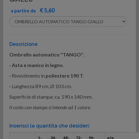
€ 5,60
a partire da
Descrizione
Ombrello automatico "TANGO"
.
·
Asta e manico in legno
.
·
Rivestimento in
poliestere 190 T
.
·
Lunghezza 89 cm, Ø 103 cm.
Superficie di stampa: ca. 190 x 140 mm.
Il costo con stampa si intende ad 1 colore.
Inserisci la quantità che desideri:
1-
24-
48-
72-
96-
q.ta