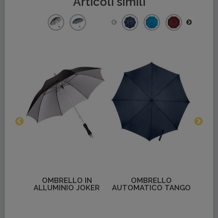
Articoli simili
Dettagli
Dettagli
IN
OMBRELLO
OMBRELLO IN LEGNO
O
OKER
AUTOMATICO TANGO
ALL