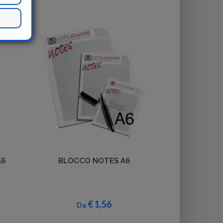
Dettagli
A6
BLOCCO NOTES A6
€ 1,56
Da