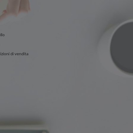
llo
n
zioni di vendita