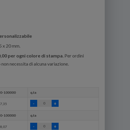
ersonalizzabile
35 x 20 mm.
00 per ogni colore di stampa
. Per ordini
non necessita di alcuna variazione.
0-100000
q.ta
7,35
0-100000
q.ta
8,07