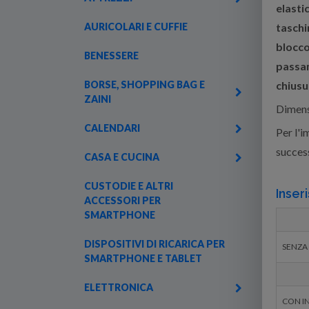
elasti
AURICOLARI E CUFFIE
taschin
blocc
BENESSERE
passan
BORSE, SHOPPING BAG E
chiusu
ZAINI
Dimensi
CALENDARI
Per l'i
success
CASA E CUCINA
CUSTODIE E ALTRI
Inseri
ACCESSORI PER
SMARTPHONE
DISPOSITIVI DI RICARICA PER
SENZA
SMARTPHONE E TABLET
ELETTRONICA
CON IN