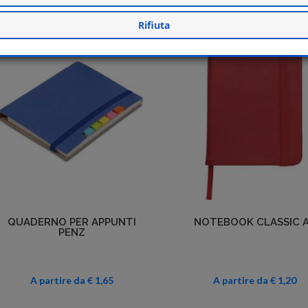
Rifiuta
Dettagli
Dettagli
QUADERNO PER APPUNTI
NOTEBOOK CLASSIC 
PENZ
A partire da € 1,65
A partire da € 1,20