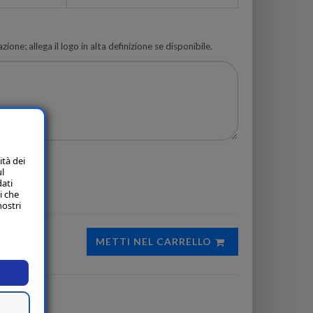
zione; allega il logo in alta definizione se disponibile.
ità dei
ul
dati
i che
nostri
METTI NEL CARRELLO
li