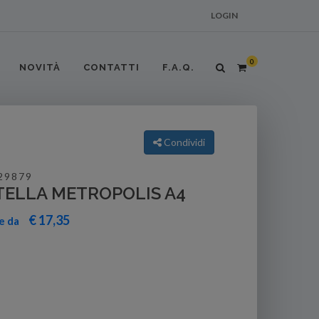
LOGIN
0
NOVITÀ
CONTATTI
F.A.Q.
Condividi
29879
TELLA METROPOLIS A4
€ 17,35
re da