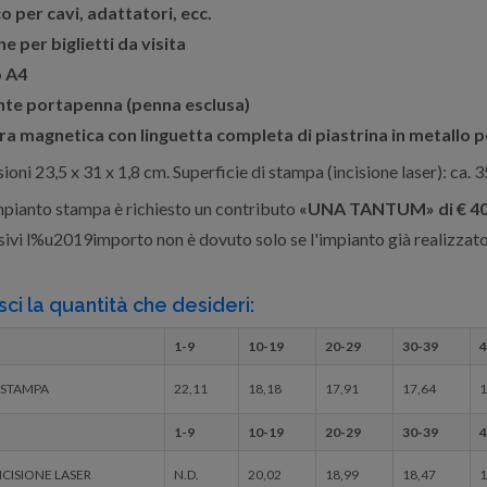
co per cavi, adattatori, ecc.
e per biglietti da visita
o A4
te portapenna (penna esclusa)
ra magnetica con linguetta completa di piastrina in metallo p
oni 23,5 x 31 x 1,8 cm. Superficie di stampa (incisione laser): ca. 
mpianto stampa è richiesto un contributo
«UNA TANTUM» di € 40,
ivi l%u2019importo non è dovuto solo se l'impianto già realizzato 
sci la quantità che desideri:
1-9
10-19
20-29
30-39
4
 STAMPA
22,11
18,18
17,91
17,64
1
1-9
10-19
20-29
30-39
4
CISIONE LASER
N.D.
20,02
18,99
18,47
1