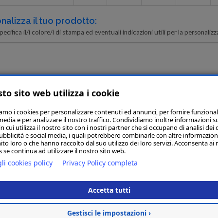
nalizza il tuo prodotto:
pecifica il/i colore/i di stampa ed eventuali indicazioni utili per la personalizza
to sito web utilizza i cookie
: pdf, ai, eps, jpg. Dimensione max 10mb
iamo i cookies per personalizzare contenuti ed annunci, per fornire funzional
media e per analizzare il nostro traffico. Condividiamo inoltre informazioni s
 cui utilizza il nostro sito con i nostri partner che si occupano di analisi dei 
EGA LOGO
ubblicità e social media, i quali potrebbero combinarle con altre informazion
ito loro o che hanno raccolto dal suo utilizzo dei loro servizi. Acconsenta ai 
 se continua ad utilizzare il nostro sito web.
li cookies policy
Privacy Policy completa
Accetta tutti
Articoli simi
Gestisci le impostazioni ›