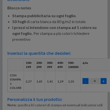
Blocco notes
Stampa pubblicitaria su ogni foglio
.
50 fogli
di carta bianca da 80 g/m2 in totale.
I prezzi si intendono con stampa ad 1 colore su
ogni foglio.
Per stampa a più colori richiedere
preventivo
Inserisci la quantità che desideri:
100-
200-
300-
400-
500-
q.ta
199
299
399
499
100000
CON
STAMPA
2,27
1,65
1,41
1,29
1,20
1
COLORE
Personalizza il tuo prodotto:
Note:
specifica il/i colore/i di stampa ed eventuali indicazioni utili