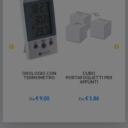
Dettagli
Dettagli
De
OROLOGIO CON
CUBO
BLOCCO 
TERMOMETRO
PORTAFOGLIETTI PER
APPUNTI
€ 9,00
€ 1,86
€
Da
Da
Da