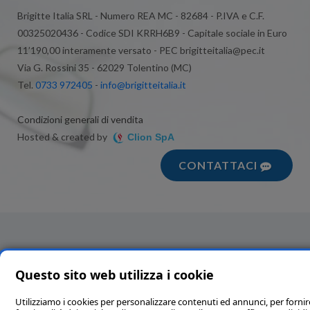
Brigitte Italia SRL - Numero REA MC - 82684 - P.IVA e C.F.
00325020436 - Codice SDI KRRH6B9 - Capitale sociale in Euro
11’190,00 interamente versato - PEC brigitteitalia@pec.it
Via G. Rossini 35 - 62029 Tolentino (MC)
Tel.
0733 972405
-
info@brigitteitalia.it
Condizioni generali di vendita
Hosted & created by
Clion SpA
CONTATTACI
Questo sito web utilizza i cookie
Utilizziamo i cookies per personalizzare contenuti ed annunci, per fornir