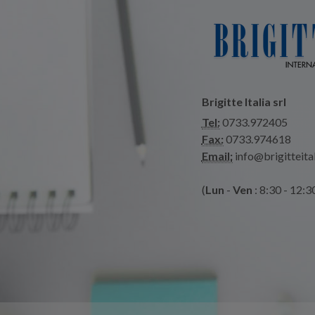
Brigitte Italia srl
Tel:
0733.972405
Fax:
0733.974618
Email:
info@brigitteital
(
Lun
-
Ven
: 8:30 - 12:3