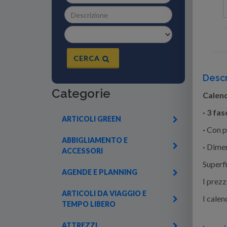
CERCA
Descr
Categorie
Calen
·
3 fasc
ARTICOLI GREEN
·
Con p
ABBIGLIAMENTO E
·
Dimen
ACCESSORI
Superfi
AGENDE E PLANNING
I prezz
ARTICOLI DA VIAGGIO E
I calen
TEMPO LIBERO
ATTREZZI