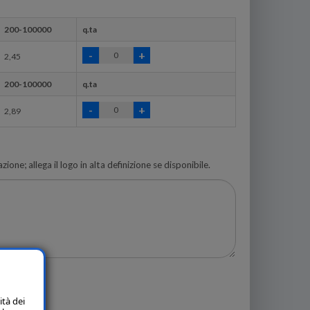
200-100000
q.ta
2,45
200-100000
q.ta
2,89
zione; allega il logo in alta definizione se disponibile.
ità dei