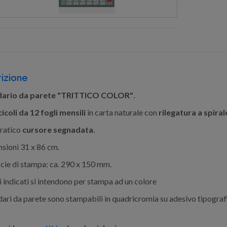
izione
dario da parete "TRITTICO COLOR"
.
icoli da 12 fogli mensili
in carta naturale con
rilegatura a spiral
ratico
cursore segnadata
.
sioni 31 x 86 cm.
cie di stampa: ca. 290 x 150 mm.
i indicati si intendono per stampa ad un colore
dari da parete sono stampabili in quadricromia su adesivo tipograf