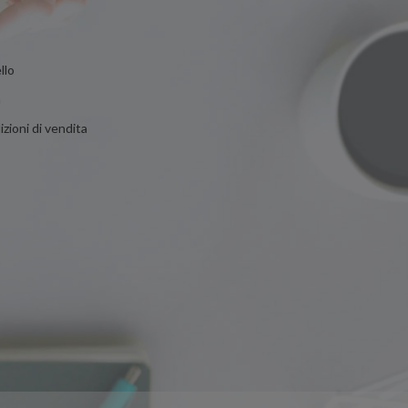
llo
n
zioni di vendita