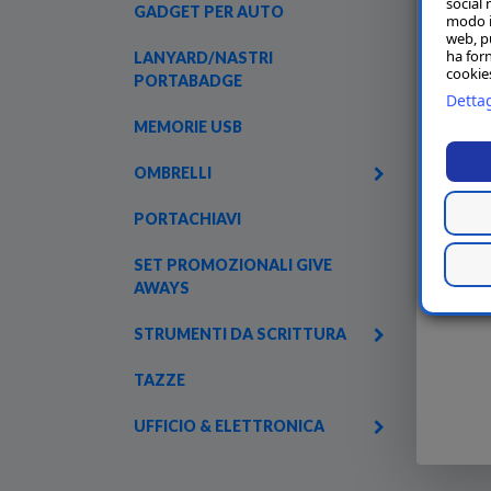
social 
GADGET PER AUTO
modo in
web, p
ha forn
LANYARD/NASTRI
cookies
PORTABADGE
Dettag
MEMORIE USB
OMBRELLI
PORTACHIAVI
SET PROMOZIONALI GIVE
AWAYS
STRUMENTI DA SCRITTURA
TAZZE
UFFICIO & ELETTRONICA