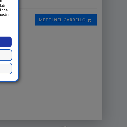
ul
dati
i che
nostri
METTI NEL CARRELLO