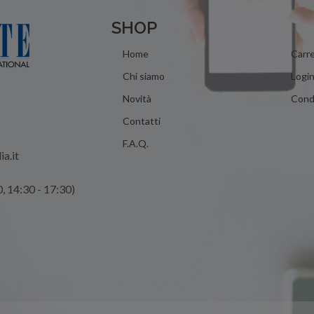
SHOP
Home
Carre
Chi siamo
Logi
Novità
Condi
Contatti
F.A.Q.
ia.it
0, 14:30 - 17:30)