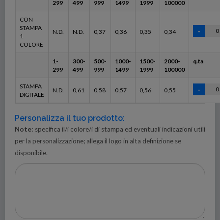
299
499
999
1499
1999
100000
CON
STAMPA
N.D.
N.D.
0,37
0,36
0,35
0,34
1
COLORE
1-
300-
500-
1000-
1500-
2000-
q.ta
299
499
999
1499
1999
100000
STAMPA
N.D.
0,61
0,58
0,57
0,56
0,55
DIGITALE
Personalizza il tuo prodotto:
Note:
specifica il/i colore/i di stampa ed eventuali indicazioni utili
per la personalizzazione; allega il logo in alta definizione se
disponibile.