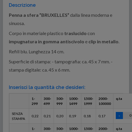
Descrizione
Penna a sfera ”BRUXELLES”
dalla linea moderna e
sinuosa.
Corpo in materiale plastico
traslucido
con
impugnatura in gomma antiscivolo
e
clip in metallo
.
Refill blu. Lunghezza 14 cm.
Superficie di stampa: - tampografia: ca. 45 x 7 mm. -
stampa digitale: ca. 45 x 6 mm.
Inserisci la quantità che desideri:
1-
300-
500-
1000-
1500-
2000-
q.ta
299
499
999
1499
1999
100000
SENZA
0,22
0,21
0,20
0,19
0,18
0,17
STAMPA
1-
300-
500-
1000-
1500-
2000-
q.ta