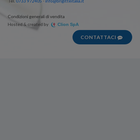
Tel.
0733 972405
-
info@brigitteitalia.it
Condizioni generali di vendita
Hosted & created by
Clion SpA
CONTATTACI