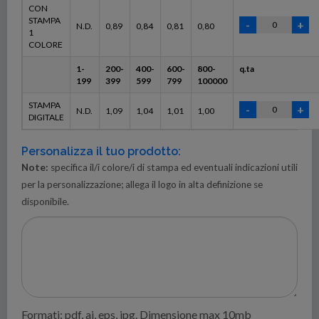
CON
STAMPA
N.D.
0,89
0,84
0,81
0,80
1
COLORE
1-
200-
400-
600-
800-
q.ta
199
399
599
799
100000
STAMPA
N.D.
1,09
1,04
1,01
1,00
DIGITALE
Personalizza il tuo prodotto:
Note:
specifica il/i colore/i di stampa ed eventuali indicazioni utili
per la personalizzazione; allega il logo in alta definizione se
disponibile.
Formati: pdf, ai, eps, jpg. Dimensione max 10mb