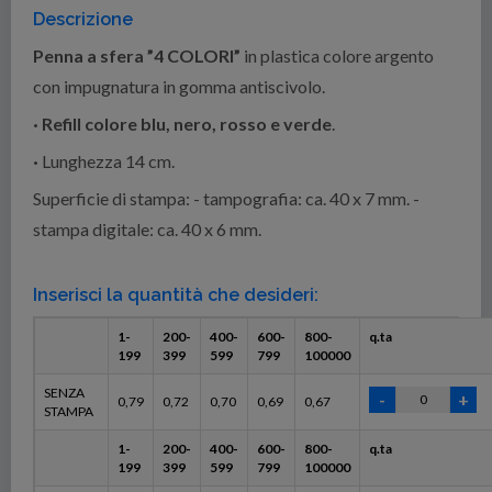
Descrizione
Penna a sfera ”4 COLORI”
in plastica colore argento
con impugnatura in gomma antiscivolo.
·
Refill colore blu, nero, rosso e verde
.
·
Lunghezza 14 cm.
Superficie di stampa: - tampografia: ca. 40 x 7 mm. -
stampa digitale: ca. 40 x 6 mm.
Inserisci la quantità che desideri:
1-
200-
400-
600-
800-
q.ta
199
399
599
799
100000
SENZA
0,79
0,72
0,70
0,69
0,67
STAMPA
1-
200-
400-
600-
800-
q.ta
199
399
599
799
100000