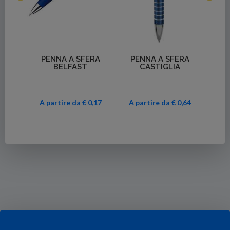
Dettag
PENNA A S
SURVEY
Dettagli
Dettagli
PENNA A SFERA
PENNA A SFERA
BELFAST
CASTIGLIA
€ 1,
Da
A partire da € 0,17
A partire da € 0,64