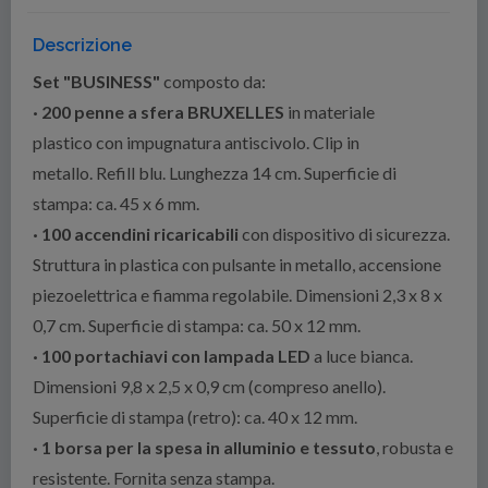
Descrizione
Set "BUSINESS"
composto da:
· 200 penne a sfera BRUXELLES
in materiale
plastico con impugnatura antiscivolo. Clip in
metallo. Refill blu. Lunghezza 14 cm. Superficie di
stampa: ca. 45 x 6 mm.
· 100 accendini ricaricabili
con dispositivo di sicurezza.
Struttura in plastica con pulsante in metallo, accensione
piezoelettrica e fiamma regolabile. Dimensioni 2,3 x 8 x
0,7 cm. Superficie di stampa: ca. 50 x 12 mm.
· 100 portachiavi con lampada LED
a luce bianca.
Dimensioni 9,8 x 2,5 x 0,9 cm (compreso anello).
Superficie di stampa (retro): ca. 40 x 12 mm.
· 1 borsa per la spesa in alluminio e tessuto
, robusta e
resistente. Fornita senza stampa.