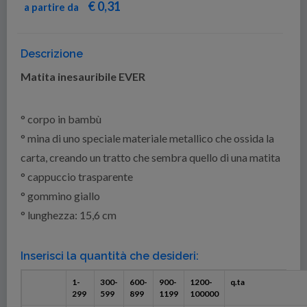
€ 0,31
a partire da
Descrizione
Matita inesauribile EVER
° corpo in bambù
° mina di uno speciale materiale metallico che ossida la
carta, creando un tratto che sembra quello di una matita
° cappuccio trasparente
° gommino giallo
° lunghezza: 15,6 cm
Inserisci la quantità che desideri:
1-
300-
600-
900-
1200-
q.ta
299
599
899
1199
100000