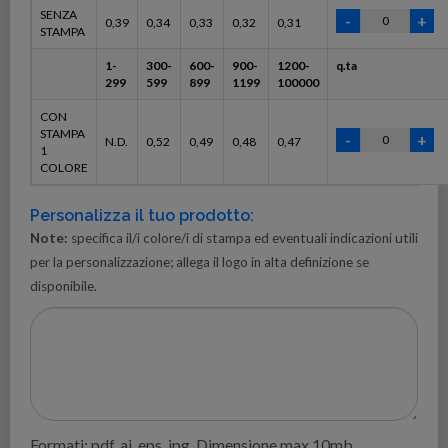
SENZA
0,39
0,34
0,33
0,32
0,31
STAMPA
1-
300-
600-
900-
1200-
q.ta
299
599
899
1199
100000
CON
STAMPA
N.D.
0,52
0,49
0,48
0,47
1
COLORE
Personalizza il tuo prodotto:
Note:
specifica il/i colore/i di stampa ed eventuali indicazioni utili
per la personalizzazione; allega il logo in alta definizione se
disponibile.
Formati: pdf, ai, eps, jpg. Dimensione max 10mb