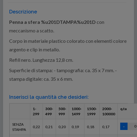
Descrizione
Penna a sfera %u201DTAMPA%u201D
con
meccanismo a scatto.
Corpo in materiale plastico colorato con elementi colore
argento e clip in metallo.
Refill nero. Lunghezza 12,8 cm.
Superficie di stampa: - tampografia: ca. 35 x 7 mm. -
stampa digitale: ca. 35 x 6 mm.
Inserisci la quantità che desideri:
1-
300-
500-
1000-
1500-
2000-
q.ta
299
499
999
1499
1999
100000
SENZA
0,22
0,21
0,20
0,19
0,18
0,17
STAMPA