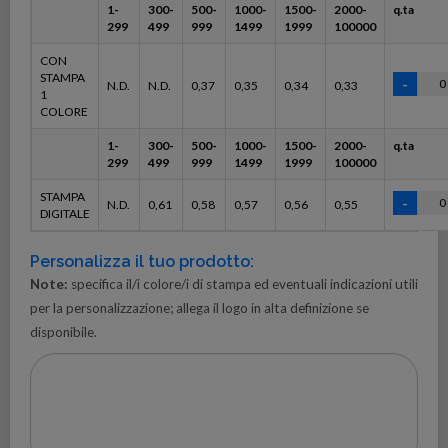
1-
300-
500-
1000-
1500-
2000-
q.ta
299
499
999
1499
1999
100000
CON
STAMPA
N.D.
N.D.
0,37
0,35
0,34
0,33
1
COLORE
1-
300-
500-
1000-
1500-
2000-
q.ta
299
499
999
1499
1999
100000
STAMPA
N.D.
0,61
0,58
0,57
0,56
0,55
DIGITALE
Personalizza il tuo prodotto:
Note:
specifica il/i colore/i di stampa ed eventuali indicazioni utili
per la personalizzazione; allega il logo in alta definizione se
disponibile.