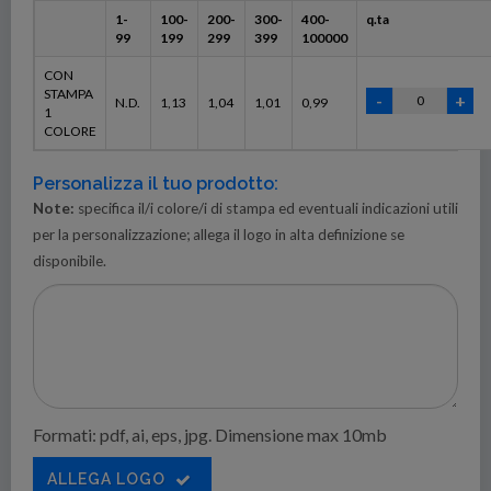
1-
100-
200-
300-
400-
q.ta
99
199
299
399
100000
CON
STAMPA
N.D.
1,13
1,04
1,01
0,99
1
COLORE
Personalizza il tuo prodotto:
Note:
specifica il/i colore/i di stampa ed eventuali indicazioni utili
per la personalizzazione; allega il logo in alta definizione se
disponibile.
Formati: pdf, ai, eps, jpg. Dimensione max 10mb
ALLEGA LOGO