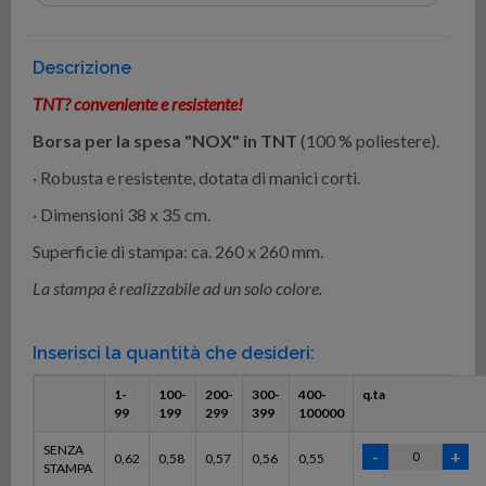
Descrizione
TNT? conveniente e resistente!
Borsa per la spesa "NOX" in TNT
(100 % poliestere).
· Robusta e resistente, dotata di manici corti.
· Dimensioni 38 x 35 cm.
Superficie di stampa: ca. 260 x 260 mm.
La stampa è realizzabile ad un solo colore.
Inserisci la quantità che desideri:
1-
100-
200-
300-
400-
q.ta
99
199
299
399
100000
SENZA
0,62
0,58
0,57
0,56
0,55
STAMPA