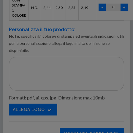
CON
STAMPA
N.D.
2,44
2,30
2,25
2,19
1
COLORE
Personalizza il tuo prodotto:
Note:
specifica il/i colore/i di stampa ed eventuali indicazioni utili
per la personalizzazione; allega il logo in alta definizione se
disponibile.
Formati: pdf, ai, eps, jpg. Dimensione max 10mb
ALLEGA LOGO