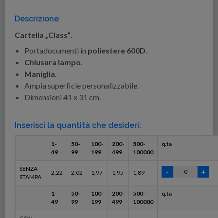
Descrizione
Cartella „Class”
.
Portadocumenti in
poliestere 600D
.
Chiusura lampo
.
Maniglia
.
Ampia superficie personalizzabile.
Dimensioni 41 x 31 cm.
Inserisci la quantità che desideri:
1-
50-
100-
200-
500-
q.ta
49
99
199
499
100000
SENZA
2,22
2,02
1,97
1,95
1,89
STAMPA
1-
50-
100-
200-
500-
q.ta
49
99
199
499
100000