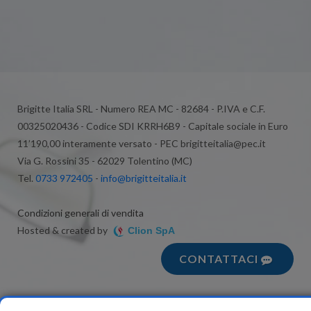
Brigitte Italia SRL - Numero REA MC - 82684 - P.IVA e C.F.
00325020436 - Codice SDI KRRH6B9 - Capitale sociale in Euro
11’190,00 interamente versato - PEC brigitteitalia@pec.it
Via G. Rossini 35 - 62029 Tolentino (MC)
Tel.
0733 972405
-
info@brigitteitalia.it
Condizioni generali di vendita
Hosted & created by
Clion SpA
CONTATTACI