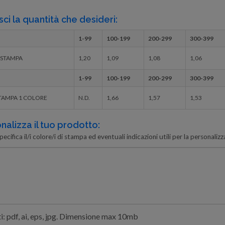
sci la quantità che desideri:
1-99
100-199
200-299
300-399
 STAMPA
1,20
1,09
1,08
1,06
1-99
100-199
200-299
300-399
TAMPA 1 COLORE
N.D.
1,66
1,57
1,53
nalizza il tuo prodotto:
pecifica il/i colore/i di stampa ed eventuali indicazioni utili per la personalizza
: pdf, ai, eps, jpg. Dimensione max 10mb