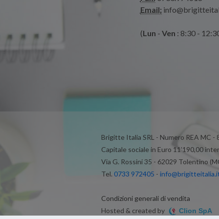
Email:
info@brigitteital
(
Lun
-
Ven
: 8:30 - 12:3
Brigitte Italia SRL - Numero REA MC -
Capitale sociale in Euro 11’190,00 inte
Via G. Rossini 35 - 62029 Tolentino (M
Tel.
0733 972405
-
info@brigitteitalia.i
Condizioni generali di vendita
Hosted & created by
Clion SpA