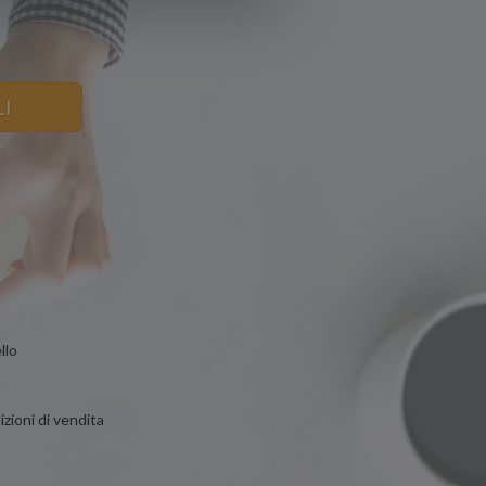
LI
llo
n
zioni di vendita