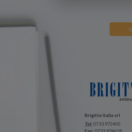

Brigitte Italia srl
Tel:
0733.972405
Fax:
0733.974618