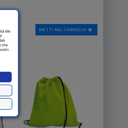
METTI NEL CARRELLO
ità dei
ul
dati
i che
nostri
li