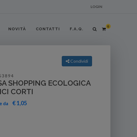
LOGIN
0
NOVITÀ
CONTATTI
F.A.Q.
Condividi
53894
SA SHOPPING ECOLOGICA
CI CORTI
€ 1,05
re da