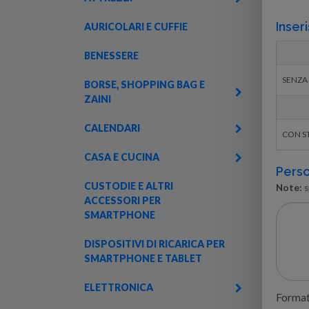
Inseri
AURICOLARI E CUFFIE
BENESSERE
SENZA
BORSE, SHOPPING BAG E
ZAINI
CALENDARI
CON S
CASA E CUCINA
Perso
CUSTODIE E ALTRI
Note:
s
ACCESSORI PER
SMARTPHONE
DISPOSITIVI DI RICARICA PER
SMARTPHONE E TABLET
ELETTRONICA
Formati