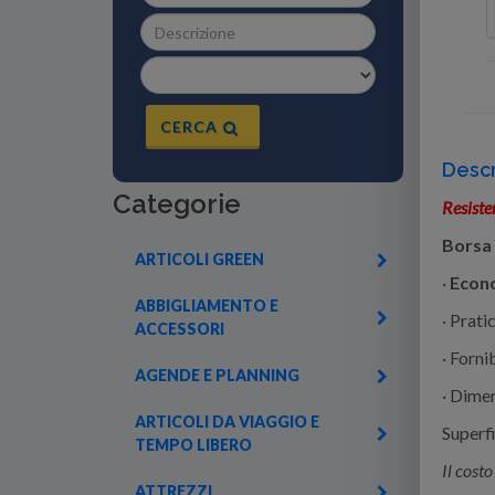
CERCA
Descr
Categorie
Resisten
Borsa 
ARTICOLI GREEN
·
Econo
ABBIGLIAMENTO E
· Prati
ACCESSORI
· Forni
AGENDE E PLANNING
· Dimen
ARTICOLI DA VIAGGIO E
Superfi
TEMPO LIBERO
Il cost
ATTREZZI