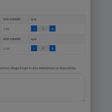
400-100000
q.ta
1,05
400-100000
q.ta
1,50
zione; allega il logo in alta definizione se disponibile.