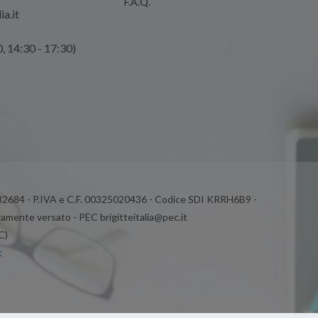
F.A.Q.
ia.it
0, 14:30 - 17:30)
 82684 - P.IVA e C.F. 00325020436 - Codice SDI KRRH6B9 -
ramente versato - PEC brigitteitalia@pec.it
C)
t