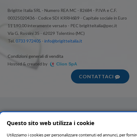
Brigitte Italia SRL - Numero REA MC - 82684 - P.IVA e C.F.
00325020436 - Codice SDI KRRH6B9 - Capitale sociale in Euro
11’190,00 interamente versato - PEC brigitteitalia@pec.it
Via G. Rossini 35 - 62029 Tolentino (MC)
Tel.
0733 972405
-
info@brigitteitalia.it
Condizioni generali di vendita
Hosted & created by
Clion SpA
CONTATTACI
Questo sito web utilizza i cookie
Utilizziamo i cookies per personalizzare contenuti ed annunci, per fornir