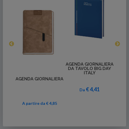
Dettagli
AGENDA GIORNALIERA
DA TAVOLO BIG DAY
ITALY
Dettagli
LIERA
AGENDA GIORNALIERA
AGEN
€ 4,41
Da
3,37
A partire da € 4,85
A p