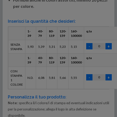
per colore.
Inserisci la quantità che desideri:
1-
40-
80-
120-
160-
q.ta
39
79
119
159
100000
SENZA
5,93
5,39
5,31
5,23
5,15
STAMPA
1-
40-
80-
120-
160-
q.ta
39
79
119
159
100000
CON
STAMPA
N.D.
6,08
5,81
5,66
5,55
1
COLORE
Personalizza il tuo prodotto:
Note:
specifica il/i colore/i di stampa ed eventuali indicazioni utili
per la personalizzazione; allega il logo in alta definizione se
disponibile.