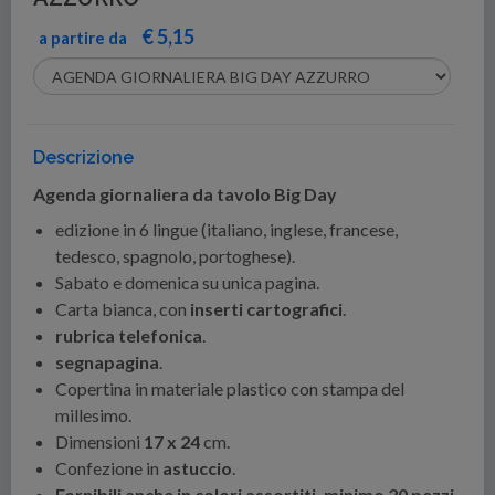
€ 5,15
a partire da
Descrizione
Agenda giornaliera da tavolo Big Day
edizione in 6 lingue (italiano, inglese, francese,
tedesco, spagnolo, portoghese).
Sabato e domenica su unica pagina.
Carta bianca, con
inserti cartografici
.
rubrica telefonica
.
segnapagina
.
Copertina in materiale plastico con stampa del
millesimo.
Dimensioni
17 x 24
cm.
Confezione in
astuccio
.
Fornibili anche in colori assortiti, minimo 20 pezzi