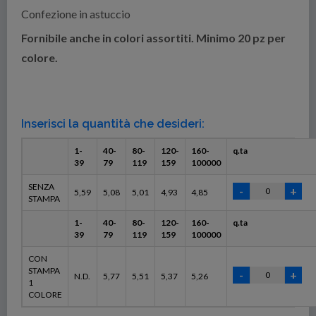
Confezione in astuccio
Fornibile anche in colori assortiti. Minimo 20 pz per
colore.
Inserisci la quantità che desideri:
1-
40-
80-
120-
160-
q.ta
39
79
119
159
100000
SENZA
5,59
5,08
5,01
4,93
4,85
STAMPA
1-
40-
80-
120-
160-
q.ta
39
79
119
159
100000
CON
STAMPA
N.D.
5,77
5,51
5,37
5,26
1
COLORE