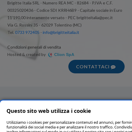
Brigitte Italia SRL - Numero REA MC - 82684 - P.IVA e C.F.
00325020436 - Codice SDI KRRH6B9 - Capitale sociale in Euro
11’190,00 interamente versato - PEC brigitteitalia@pec.it
Via G. Rossini 35 - 62029 Tolentino (MC)
Tel.
0733 972405
-
info@brigitteitalia.it
Condizioni generali di vendita
Hosted & created by
Clion SpA
CONTATTACI
Questo sito web utilizza i cookie
Utilizziamo i cookies per personalizzare contenuti ed annunci, per fornir
funzionalità dei social media e per analizzare il nostro traffico. Condivi
inoltre informazioni sul modo in cui utilizza il nostro sito con i nostri par