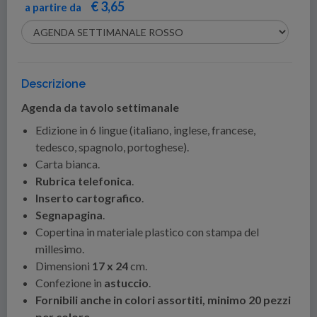
€ 3,65
a partire da
Descrizione
Agenda da tavolo settimanale
Edizione in 6 lingue (italiano, inglese, francese,
tedesco, spagnolo, portoghese).
Carta bianca.
Rubrica telefonica
.
Inserto cartografico
.
Segnapagina
.
Copertina in materiale plastico con stampa del
millesimo.
Dimensioni
17 x 24
cm.
Confezione in
astuccio
.
Fornibili anche in colori assortiti, minimo 20 pezzi
per colore.