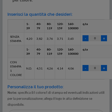
Inserisci la quantità che desideri:
1-
40-
80-
120-
160-
q.ta
39
79
119
159
100000
SENZA
4,20
3,82
3,76
3,71
3,65
STAMPA
1-
40-
80-
120-
160-
q.ta
39
79
119
159
100000
CON
STAMPA
N.D.
4,51
4,26
4,14
4,06
1
COLORE
Personalizza il tuo prodotto:
Note:
specifica il/i colore/i di stampa ed eventuali indicazioni utili
per la personalizzazione; allega il logo in alta definizione se
disponibile.