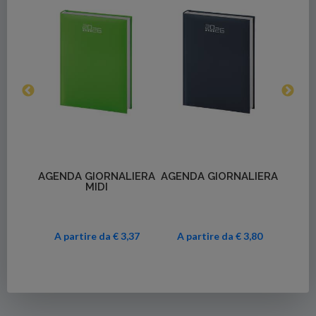
Dettagli
Dettagli
NNING
AGENDA GIORNALIERA
AGENDA GIORNALIERA
AGEN
LE
MIDI
1,65
A partire da € 3,37
A partire da € 3,80
A p