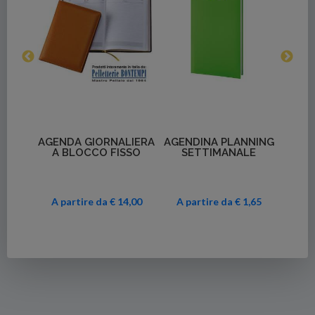
Dettagli
Dettagli
NNING
AGENDA GIORNALIERA
AGENDA GIORNALIERA
AGEN
LE
MIDI
1,65
A partire da € 3,37
A partire da € 3,80
A p