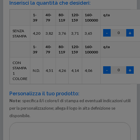
Inserisci la quantità che desideri:
1-
40-
80-
120-
160-
q.ta
39
79
119
159
100000
SENZA
4,20
3,82
3,76
3,71
3,65
STAMPA
1-
40-
80-
120-
160-
q.ta
39
79
119
159
100000
CON
STAMPA
N.D.
4,51
4,26
4,14
4,06
1
COLORE
Personalizza il tuo prodotto:
Note:
specifica il/i colore/i di stampa ed eventuali indicazioni utili
per la personalizzazione; allega il logo in alta definizione se
disponibile.