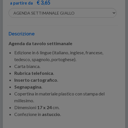
€ 3,65
a partire da
Descrizione
Agenda da tavolo settimanale
Edizione in 6 lingue (italiano, inglese, francese,
tedesco, spagnolo, portoghese).
Carta bianca.
Rubrica telefonica
.
Inserto cartografico
.
Segnapagina
.
Copertina in materiale plastico con stampa del
millesimo.
Dimensioni
17 x 24
cm.
Confezione in
astuccio
.