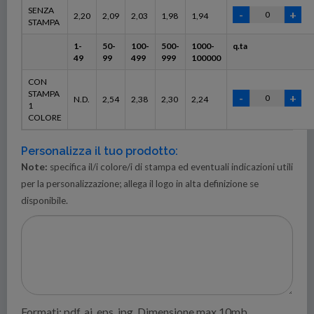
SENZA
2,20
2,09
2,03
1,98
1,94
STAMPA
1-
50-
100-
500-
1000-
q.ta
49
99
499
999
100000
CON
STAMPA
N.D.
2,54
2,38
2,30
2,24
1
COLORE
Personalizza il tuo prodotto:
Note:
specifica il/i colore/i di stampa ed eventuali indicazioni utili
per la personalizzazione; allega il logo in alta definizione se
disponibile.
Formati: pdf, ai, eps, jpg. Dimensione max 10mb