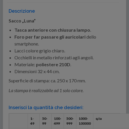
Descrizione
Sacco „Luna”
Tasca anteriore con chiusura lampo
.
Foro per far passare gli auricolari
dello
smartphone.
Lacci colore grigio chiaro.
Occhielli in metallo rinforzati agli angoli.
Materiale:
poliestere 210D
.
Dimensioni 32 x 44 cm.
Superficie di stampa: ca. 250 x 170 mm.
La stampa è realizzabile ad 1 solo colore.
Inserisci la quantità che desideri:
1-
50-
100-
500-
1000-
q.ta
49
99
499
999
100000