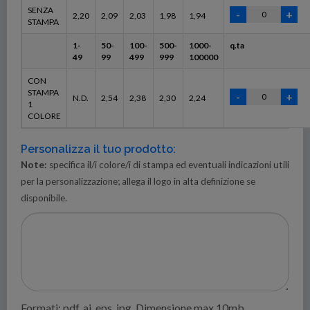
SENZA
2,20
2,09
2,03
1,98
1,94
STAMPA
1-
50-
100-
500-
1000-
q.ta
49
99
499
999
100000
CON
STAMPA
N.D.
2,54
2,38
2,30
2,24
1
COLORE
Personalizza il tuo prodotto:
Note:
specifica il/i colore/i di stampa ed eventuali indicazioni utili
per la personalizzazione; allega il logo in alta definizione se
disponibile.
Formati: pdf, ai, eps, jpg. Dimensione max 10mb