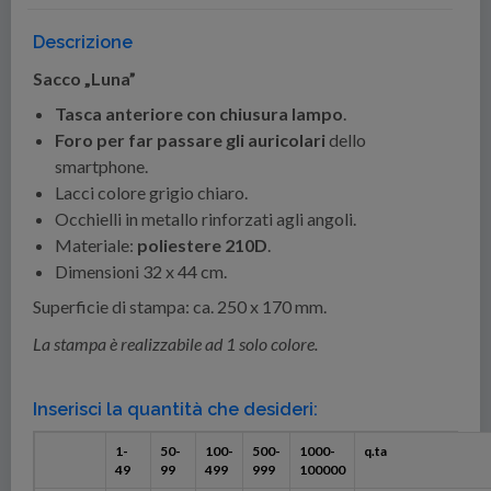
Descrizione
Sacco „Luna”
Tasca anteriore con chiusura lampo
.
Foro per far passare gli auricolari
dello
smartphone.
Lacci colore grigio chiaro.
Occhielli in metallo rinforzati agli angoli.
Materiale:
poliestere 210D
.
Dimensioni 32 x 44 cm.
Superficie di stampa: ca. 250 x 170 mm.
La stampa è realizzabile ad 1 solo colore.
Inserisci la quantità che desideri:
1-
50-
100-
500-
1000-
q.ta
49
99
499
999
100000