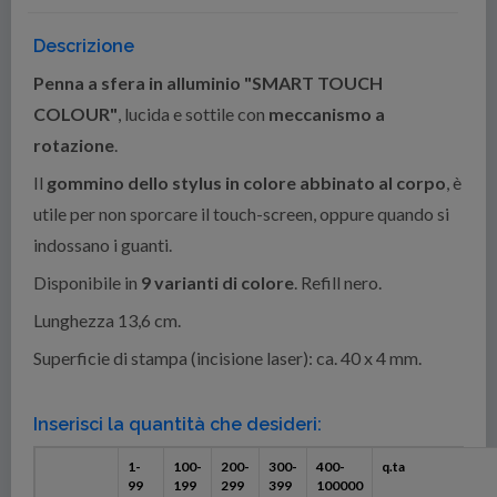
Descrizione
Penna a sfera in alluminio "SMART TOUCH
COLOUR"
, lucida e sottile con
meccanismo a
rotazione
.
Il
gommino dello stylus in colore abbinato al corpo
, è
utile per non sporcare il touch-screen, oppure quando si
indossano i guanti.
Disponibile in
9 varianti di colore
. Refill nero.
Lunghezza 13,6 cm.
Superficie di stampa (incisione laser): ca. 40 x 4 mm.
Inserisci la quantità che desideri:
1-
100-
200-
300-
400-
q.ta
99
199
299
399
100000