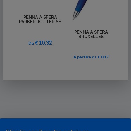
Dettagli
PENNA A SFERA
PARKER JOTTER SS
Dettagli
MINIO
PENNA A SFERA
PENN
CH
BRUXELLES
S
€ 10,32
Da
0,37
A partire da € 0,17
A p