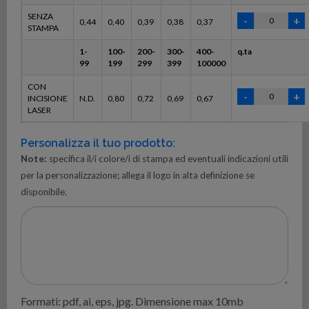
SENZA
0,44
0,40
0,39
0,38
0,37
STAMPA
1-
100-
200-
300-
400-
q.ta
99
199
299
399
100000
CON
INCISIONE
N.D.
0,80
0,72
0,69
0,67
LASER
Personalizza il tuo prodotto:
Note:
specifica il/i colore/i di stampa ed eventuali indicazioni utili
per la personalizzazione; allega il logo in alta definizione se
disponibile.
Formati: pdf, ai, eps, jpg. Dimensione max 10mb